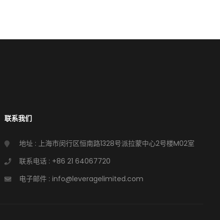
联系我们
地址 : 上海市闵行区恒南路1328号派拉蒙中心2号楼M02室
联系电话 : +86 21 64067720
电子邮件 : info@leveragelimited.com