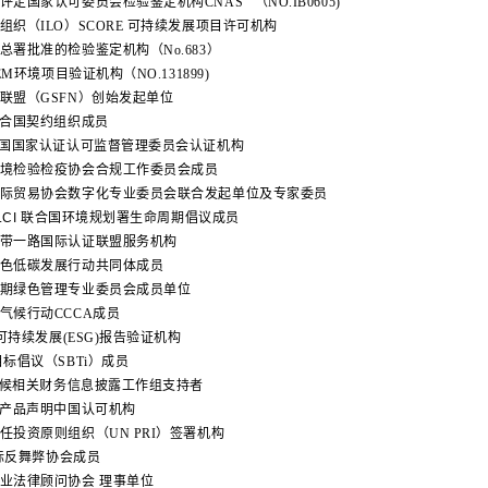
评定国家认可委员会检验鉴定机构CNAS （NO.IB0605)
组织（ILO）SCORE 可持续发展项目许可机构
总署批准的检验鉴定机构（No.683）
FEM环境项目验证机构（NO.131899)
融联盟（GSFN）创始发起单位
C联合国契约组织成员
A中国国家认证认可监督管理委员会认证机构
入境检验检疫协会合规工作委员会成员
国际贸易协会数字化专业委员会联合发起单位及专家委员
 LCI 联合国环境规划署生命周期倡议成员
一带一路国际认证联盟服务机构
绿色低碳发展行动共同体成员
周期绿色管理专业委员会成员单位
业气候行动CCCA成员
00可持续发展(ESG)报告验证机构
标倡议（SBTi）成员
气候相关财务信息披露工作组支持者
环境产品声明中国认可机构
任投资原则组织（UN PRI）签署机构
 国际反舞弊协会成员
企业法律顾问协会 理事单位