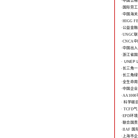
·中国合格
·国际劳工
·中国海关
·HIGG 
·公益金
·UNG
·CNC
·中国出
·浙江省
·
UNEP
·长三角
·长三角
·全生命
·中国企
·AA10
·
科学碳目
·
TCFD
·EPD
·联合国责
·IIAF
·上海市