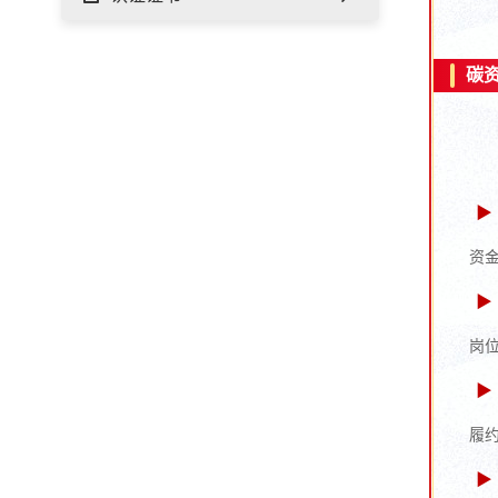
碳
▶
资
▶
岗
▶
履
▶