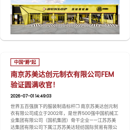
中国“爵”起
南京苏美达创元制衣有限公司FEM
验证圆满收官！
2026-07-01 14:49:03
世界五百强旗下的服装制造标杆❒ 南京苏美达创元制
衣有限公司成立于2002年，是世界500强中国机械工
业集团有限公司（国机集团）骨干企业——江苏苏美
达集团有限公司下属江苏苏美达轻纺国际贸易有限公