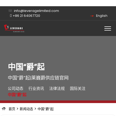
info@leveragelimited.com
+86 21 64067720
English
中国“爵”起
中国“爵”起|莱巍爵供应链官网
公司动态
行业资讯
法律法规
国际关注
中国“爵”起
>
>
首页
新闻动态
中国“爵”起