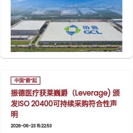
中国“爵”起
振德医疗获莱巍爵（Leverage) 颁
发ISO 20400可持续采购符合性声
明
2026-06-23 15:22:53