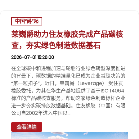
中国“爵”起
莱巍爵助力住友橡胶完成产品碳核
查，夯实绿色制造数据基石
2026-07-01 15:26:00
在全球碳中和进程加速与轮胎行业绿色转型深度推进
的背景下，碳数据的精准量化已成为企业减碳决策的
“第一粒扣子”。近日，莱巍爵（Leverage） 受住友
橡胶委托，为其在华生产基地提供了基于ISO 14064
标准的产品碳核查服务，帮助这家绿色制造标杆企业
进一步夯实碳排放数据基础。住友橡胶（中国）有限
公司自2002年进入中国以...
查看详情