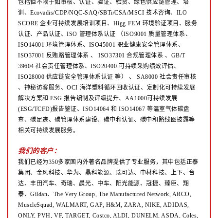
包括但不限于如审核、认证、验证、验货、绿色供应链管理、培
训、Ecovadis/CDP/NQC-SAQ/SBTi/CSA/MSCI 技术咨询、ILO
SCORE 企业可持续发展培训项目、Higg FEM 环境验证项目、服务
认证、产品认证、ISO 管理体系认证
（ISO9001 质量管理体系、
ISO14001 环境管理体系、ISO45001 职业健康安全管理体系、
ISO37001 反贿赂管理体系
、
ISO37301 合规管理体系 、GB/T
39604 社会责任管理体系、ISO20400 可持续采购绩效评估、
ISO28000 供应链安全管理体系认证
等）
、
SA8000 社会责任审核
、神秘访客服务、OCI 海洋塑料循环回收认证、定制化可持续发展
解决方案和 ESG 报告编制及评级提升、AA1000可持续发展
(ESG/TCFD)报告鉴证、ISO14064 和 ISO14067 等温室气体碳盘
查、碳足迹、碳管理体系建设、碳中和认证、碳中和路线图披露等
相关可持续发展服务。
我们的客户：
我们已经为350多家国内外著名品牌提供了专业服务，其中包括正泰
集团、金风科技、华为、晶科能源、瑞可达、中材科技、上下、台
达、丰田汽车、奇瑞、晨光、中车、阳光能源、冠捷、臻臣、翔
泰、Gildan、The Very Group, The Manufactured Network, ARCO,
MuscleSquad, WALMART, GAP, H&M, ZARA, NIKE, ADIDAS,
ONLY, PVH, VF, TARGET, Costco, ALDI, DUNELM, ASDA, Coles,